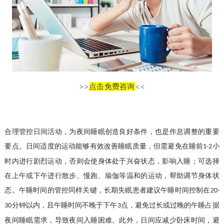
>>
点击免费咨询
<<
合理管控日间活动，为夜间睡眠创造良好条件，也是作息调整的重要
要点。日间适度的运动能够有效改善睡眠质量，但需避免在睡前
小
1-2
时内进行剧烈运动，否则会使身体处于兴奋状态，影响入睡；可选择
在上午或下午进行散步、慢跑、瑜伽等温和的运动，帮助调节身体状
态。午睡时间的管控同样关键，长期失眠患者建议午睡时间控制在
20-
分钟以内，且午睡时间不晚于下午
点，避免过长或过晚的午睡占据
30
3
夜间睡眠需求，导致夜间入睡困难。此外，日间应减少卧床时间，避